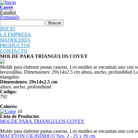
Pasar al contenido principal
Covey
Español
Português
Formulario de búsqueda
Buscar
INICIO
LA EMPRESA
MATRICERÍA
PRODUCTOS
CONTACTO
MOLDE PARA TRIANGULOS COVEY
Molde para elaborar pastas caseras. Los moldes se encastran uno con o
lavavajillas. Dimensiones: 29x14x2.5 cm altura, ancho, profundidad La 
triangulos
Dimensiones: 29x14x2.5 cm
altura, ancho, profundidad
Código:
792
Colores:
10
Lista de Productos
MOLDE PARA TRIANGULOS COVEY
Molde para elaborar pastas caseras. Los moldes se encastran uno con ot
MACETON CILINDRICO Nro. 2 - 25 x 39 cm.