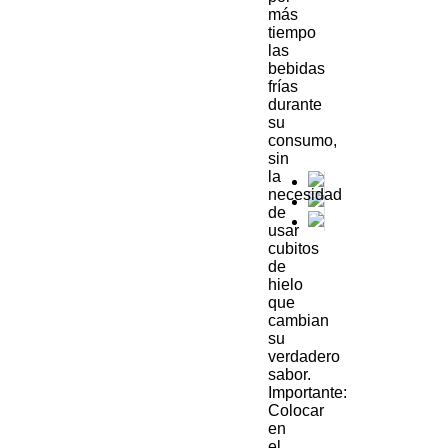
más
tiempo
las
bebidas
frías
durante
su
consumo,
sin
la
necesidad
de
usar
cubitos
de
hielo
que
cambian
su
verdadero
sabor.
Importante:
Colocar
en
el