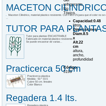
Gel
refrigerante,
MACETON CILINDRICO N
No
Tóxico.
Maceton Cilindrico, material plastico resistente. Con Filtro UV,para que el color no se 
...
Capacidad:0.48
litros
TUTOR PARA PLANTA
Dimensiones:
Diam.8.5
Tutor para plantas ENCASTRABLE
x
Fabricado en material plastico resistente
Alt.22
Se puede encastrar de varias...
cm
altura,
ancho,
profundidad
Practicerca 50 cm
Código:
3199
Practicerca plastica
Medida : 50 * 33.5
Cubre 50 cm. lineales
Color Blanco
Regadera 1.4 lts.
Regadera plastica