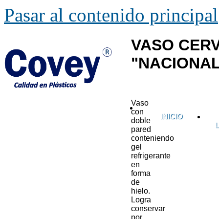
Pasar al contenido principal
VASO CER
"NACIONAL
ês
Vaso
con
INICIO
doble
pared
conteniendo
gel
refrigerante
en
forma
de
hielo.
Logra
conservar
por