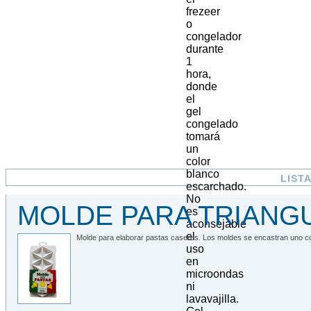
frezeer
o
congelador
durante
1
hora,
donde
el
gel
congelado
tomará
un
color
blanco
LIST
escarchado.
No
MOLDE PARA TRIANG
es
aconsejable
el
Molde para elaborar pastas caseras. Los moldes se encastran uno con 
uso
en
microondas
ni
lavavajilla.