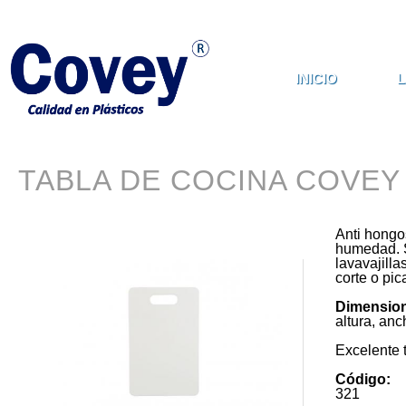
Pasar al contenido principal
INICIO
L
TABLA DE COCINA COVEY
Anti hongo
humedad. S
lavavajilla
corte o pic
Dimension
altura, an
Excelente 
Código:
321