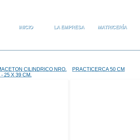
Formulario 
Buscar
INICIO
LA EMPRESA
MATRICERÍA
MACETON CILINDRICO NRO.
PRACTICERCA 50 CM
 - 25 X 39 CM.