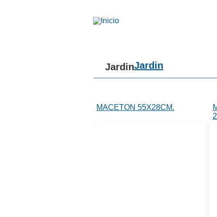
Pasar al contenido principal
Português
Español
2
3
4
5
Jardin
Jardin
MACETON 55X28CM.
2